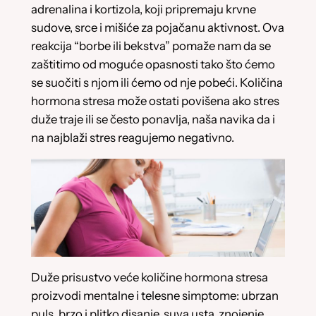
adrenalina i kortizola, koji pripremaju krvne
sudove, srce i mišiće za pojačanu aktivnost. Ova
reakcija “borbe ili bekstva” pomaže nam da se
zaštitimo od moguće opasnosti tako što ćemo
se suočiti s njom ili ćemo od nje pobeći. Količina
hormona stresa može ostati povišena ako stres
duže traje ili se često ponavlja, naša navika da i
na najblaži stres reagujemo negativno.
Duže prisustvo veće količine hormona stresa
proizvodi mentalne i telesne simptome: ubrzan
puls, brzo i plitko disanje, suva usta, znojenje,