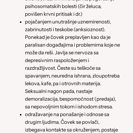
psihosomatskih bolesti (čir želuca,
povišen krvni pritisak i dr.)
pojačanjem unutrašnje uznemirenosti,
zabrinutosti i teskobe (anksioznost).
Ponekad je čovek preplavljen kao da je
paralisan događajima i problemima koje ne
može da reši. Javlja se nervoza sa
depresivnim raspoloženjem i
razdražljivost. Česte su teškoće sa
spavanjem, neuredna ishrana, zloupotreba
lekova, kafe, pa i otrovnih materija.
Seksualni nagon pada, nastaje
demoralizacija, bespomoćnost (predaja),
sa nepovoljnim tokom i ishodom stresa.
odražavanje na ponašanje i odnose sa
drugim ljudima. Čovek se povlači,
izbegava kontakte sa okruženjem, postaje