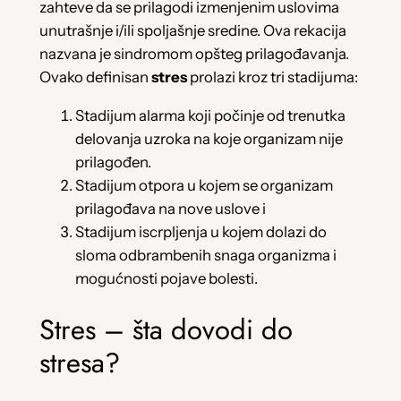
zahteve da se prilagodi izmenjenim uslovima
unutrašnje i/ili spoljašnje sredine. Ova rekacija
nazvana je sindromom opšteg prilagođavanja.
Ovako definisan
stres
prolazi kroz tri stadijuma:
Stadijum alarma koji počinje od trenutka
delovanja uzroka na koje organizam nije
prilagođen.
Stadijum otpora u kojem se organizam
prilagođava na nove uslove i
Stadijum iscrpljenja u kojem dolazi do
sloma odbrambenih snaga organizma i
mogućnosti pojave bolesti.
Stres – šta dovodi do
stresa?