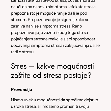
samozaštite i zaštite od stresa, čovek mora da
nauči da na osnovu simptoma i efekata stresa
prepozna što je moguće ranije da li je pod
stresom. Prepoznavanje je sigurnije ako se
zasniva na više simptoma stresa. Rano
prepoznavanje je važno i zbog toga što sa
pojačanjem stresne reakcije slabi sposobnost
uočavanja simptoma stresa i zaključivanja da se
radi o stresu.
Stres – kakve mogućnosti
zaštite od stresa postoje?
Prevencija
Nismo uvek u mogućnosti da sprečimo dejstvo
uzroka stresa, ali možemo promeniti svoju