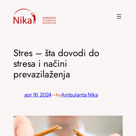
Skoči
na
sadržaj
Stres – šta dovodi do
stresa i načini
prevazilaženja
apr 16, 2024
—
Ambulanta Nika
by