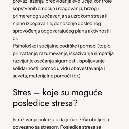
prevazilaženja, predviđanja evolucije, kontrole
sopstvenih emocija i reagovanja, brzog i
primerenog suočavanja sa uzrokom stresa ili
njeno izbegavanje, donošenje doslednog
sprovođenja odgovarajućeg plana aktivnosti i
dr.
Psihološke i socijalne podrške i pomoći (toplo
prihvatanje, razumevanje, iskazivanje simpatija,
razvijanje osećanja sigurnosti, ispoljavanje
solidarnosti, pomoć u vidu obaveštavanja i
saveta, materijalne pomoći i dr.).
Stres – koje su moguće
posledice stresa?
Istraživanja pokazuju da je čak 75% oboljenja
povezano sa stresom. Posledice stresa se