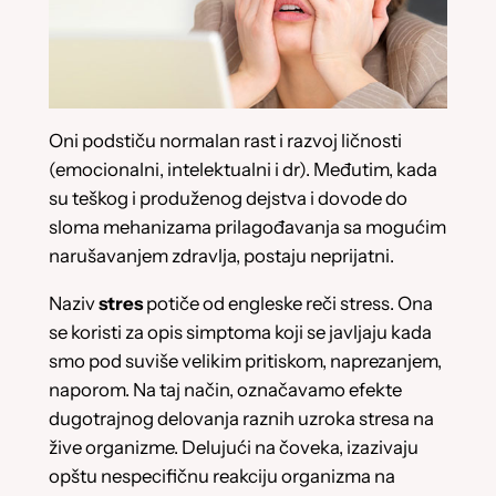
Oni podstiču normalan rast i razvoj ličnosti
(emocionalni, intelektualni i dr). Međutim, kada
su teškog i produženog dejstva i dovode do
sloma mehanizama prilagođavanja sa mogućim
narušavanjem zdravlja, postaju neprijatni.
Naziv
stres
potiče od engleske reči stress. Ona
se koristi za opis simptoma koji se javljaju kada
smo pod suviše velikim pritiskom, naprezanjem,
naporom. Na taj način, označavamo efekte
dugotrajnog delovanja raznih uzroka stresa na
žive organizme. Delujući na čoveka, izazivaju
opštu nespecifičnu reakciju organizma na