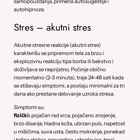
samopouzdanja, primena autosugestije i
autohipnoze.
Stres – akutni stres
Akutne stresne reakcije (akutni stres)
karakterišu se pripremom tela za brzu i
eksplozivnu reakciju tipa borba ili bekstvo i
doživljava se neprijatno. Počinje obično
momentalno (2-3 minuta), traje 24-48 sati kada
se stišavaju simptomi, a postaju minimalni za tri
dana ako prestane delovanje uzroka stresa.
Simptomi su:
fizički:
pojačan rad srca, pojačano znojenje,
brzo disanje, hladna koža, ubrzan puls, napetost
u mišićima, suva usta, često mokrenje, ponekad
i tečna stolica, nesvestica, vrtoglavica, trnci,