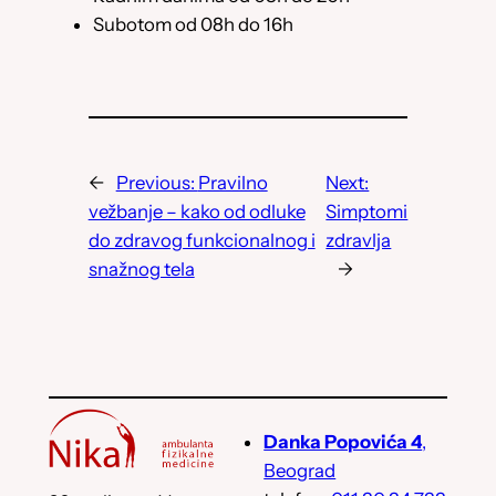
Subotom od 08h do 16h
←
Previous:
Pravilno
Next:
vežbanje – kako od odluke
Simptomi
do zdravog funkcionalnog i
zdravlja
snažnog tela
→
Danka Popovića 4
,
Beograd