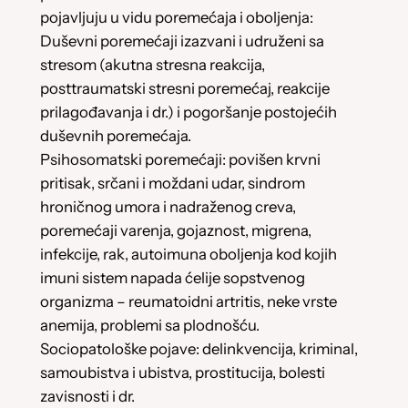
pojavljuju u vidu poremećaja i oboljenja:
Duševni poremećaji izazvani i udruženi sa
stresom (akutna stresna reakcija,
posttraumatski stresni poremećaj, reakcije
prilagođavanja i dr.) i pogoršanje postojećih
duševnih poremećaja.
Psihosomatski poremećaji: povišen krvni
pritisak, srčani i moždani udar, sindrom
hroničnog umora i nadraženog creva,
poremećaji varenja, gojaznost, migrena,
infekcije, rak, autoimuna oboljenja kod kojih
imuni sistem napada ćelije sopstvenog
organizma – reumatoidni artritis, neke vrste
anemija, problemi sa plodnošću.
Sociopatološke pojave: delinkvencija, kriminal,
samoubistva i ubistva, prostitucija, bolesti
zavisnosti i dr.