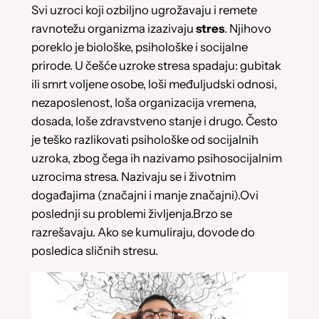
Svi uzroci koji ozbiljno ugrožavaju i remete
ravnotežu organizma izazivaju
stres
. Njihovo
poreklo je biološke, psihološke i socijalne
prirode. U češće uzroke stresa spadaju: gubitak
ili smrt voljene osobe, loši međuljudski odnosi,
nezaposlenost, loša organizacija vremena,
dosada, loše zdravstveno stanje i drugo. Često
je teško razlikovati psihološke od socijalnih
uzroka, zbog čega ih nazivamo psihosocijalnim
uzrocima stresa. Nazivaju se i životnim
događajima (značajni i manje značajni).Ovi
poslednji su problemi življenja.Brzo se
razrešavaju. Ako se kumuliraju, dovode do
posledica sličnih stresu.