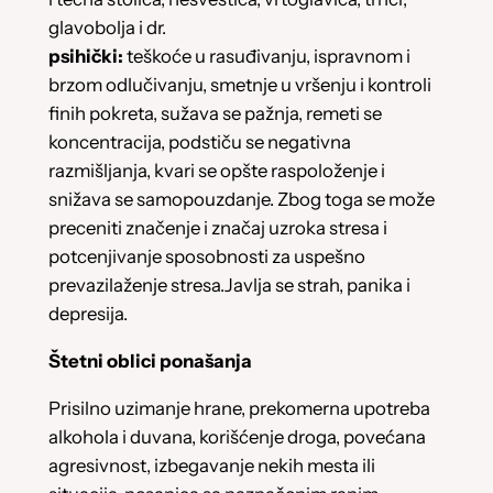
glavobolja i dr.
psihički:
teškoće u rasuđivanju, ispravnom i
brzom odlučivanju, smetnje u vršenju i kontroli
finih pokreta, sužava se pažnja, remeti se
koncentracija, podstiču se negativna
razmišljanja, kvari se opšte raspoloženje i
snižava se samopouzdanje. Zbog toga se može
preceniti značenje i značaj uzroka stresa i
potcenjivanje sposobnosti za uspešno
prevazilaženje stresa.Javlja se strah, panika i
depresija.
Štetni oblici ponašanja
Prisilno uzimanje hrane, prekomerna upotreba
alkohola i duvana, korišćenje droga, povećana
agresivnost, izbegavanje nekih mesta ili