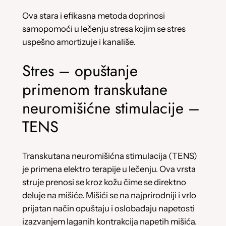
Ova stara i efikasna metoda doprinosi
samopomoći u lečenju stresa kojim se stres
uspešno amortizuje i kanališe.
Stres – opuštanje
primenom transkutane
neuromišićne stimulacije –
TENS
Transkutana neuromišićna stimulacija (TENS)
je primena elektro terapije u lečenju. Ova vrsta
struje prenosi se kroz kožu čime se direktno
deluje na mišiće. Mišići se na najprirodniji i vrlo
prijatan način opuštaju i oslobađaju napetosti
izazvanjem laganih kontrakcija napetih mišića.