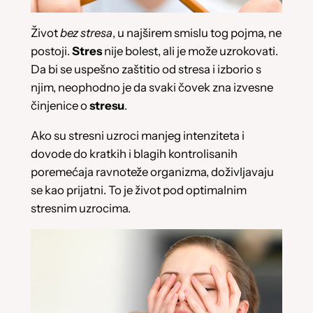
Život
bez stresa
, u najširem smislu tog pojma, ne
postoji.
Stres
nije bolest, ali je može uzrokovati.
Da bi se uspešno zaštitio od stresa i izborio s
njim, neophodno je da svaki čovek zna izvesne
činjenice o
stresu
.
Ako su stresni uzroci manjeg intenziteta i
dovode do kratkih i blagih kontrolisanih
poremećaja ravnoteže organizma, doživljavaju
se kao prijatni. To je život pod optimalnim
stresnim uzrocima.