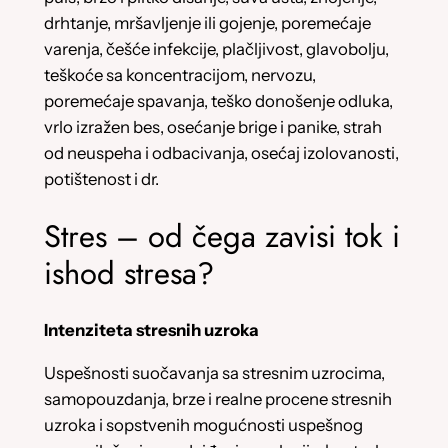
drhtanje, mršavljenje ili gojenje, poremećaje
varenja, češće infekcije, plačljivost, glavobolju,
teškoće sa koncentracijom, nervozu,
poremećaje spavanja, teško donošenje odluka,
vrlo izražen bes, osećanje brige i panike, strah
od neuspeha i odbacivanja, osećaj izolovanosti,
potištenost i dr.
Stres – od čega zavisi tok i
ishod stresa?
Intenziteta stresnih uzroka
Uspešnosti suočavanja sa stresnim uzrocima,
samopouzdanja, brze i realne procene stresnih
uzroka i sopstvenih mogućnosti uspešnog