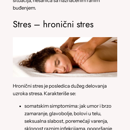
situacija, nesanica sa naznačenim ranim
buđenjem.
Stres – hronični stres
Hronični stres je posledica dužeg delovanja
uzroka stresa. Karakteriše se:
somatskim simptomima: jak umor i brzo
zamaranje, glavobolje, bolovi u telu,
seksualna slabost, poremećaji varenja,
sklonost raznim infekcijama, pogoršanje