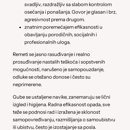
svadljiv, razdražljiv sa slabom kontrolom
osećanja i ponašanja. Govor je glasan i brz,
agresivnost prema drugom.
znatnim poremećajem efikasnosti u
obavljanju porodičnih, socijalnih i
profesionalnih uloga.
Remeti se jasno rasuđivanje i realno
prosuđivanje nastalih teškoća i sopstvenih
mogućnosti, narušeno je samopouzdanje,
odluke se otežano donose i često su
neprimerene.
Gube se ustaljene navike, zanemaruju se lični
izgled i higijena. Radna efikasnost opada, sve
teže se podnosi rad i izražena je sklonost
samopovređivanju, razmišljanja o samoubistvu
ili ubistvu, često je izostajanje sa posla.