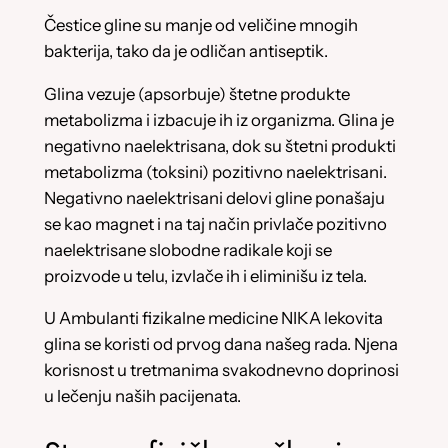
Čestice gline su manje od veličine mnogih
bakterija, tako da je odličan antiseptik.
Glina vezuje (apsorbuje) štetne produkte
metabolizma i izbacuje ih iz organizma. Glina je
negativno naelektrisana, dok su štetni produkti
metabolizma (toksini) pozitivno naelektrisani.
Negativno naelektrisani delovi gline ponašaju
se kao magnet i na taj način privlače pozitivno
naelektrisane slobodne radikale koji se
proizvode u telu, izvlače ih i eliminišu iz tela.
U Ambulanti fizikalne medicine NIKA lekovita
glina se koristi od prvog dana našeg rada. Njena
korisnost u tretmanima svakodnevno doprinosi
u lečenju naših pacijenata.