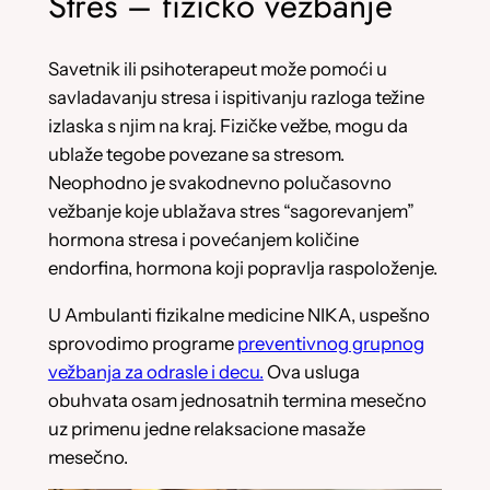
Stres – fizičko vežbanje
Savetnik ili psihoterapeut može pomoći u
savladavanju stresa i ispitivanju razloga težine
izlaska s njim na kraj. Fizičke vežbe, mogu da
ublaže tegobe povezane sa stresom.
Neophodno je svakodnevno polučasovno
vežbanje koje ublažava stres “sagorevanjem”
hormona stresa i povećanjem količine
endorfina, hormona koji popravlja raspoloženje.
U Ambulanti fizikalne medicine NIKA, uspešno
sprovodimo programe
preventivnog grupnog
vežbanja za odrasle i decu.
Ova usluga
obuhvata osam jednosatnih termina mesečno
uz primenu jedne relaksacione masaže
mesečno.