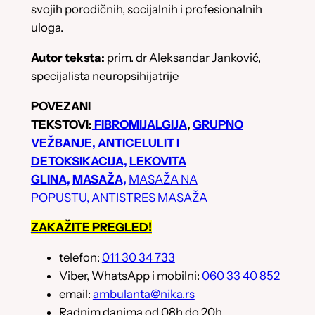
svojih porodičnih, socijalnih i profesionalnih
uloga.
Autor teksta:
prim. dr Aleksandar Janković,
specijalista neuropsihijatrije
POVEZANI
TEKSTOVI:
FIBROMIJALGIJA
,
GRUPNO
VEŽBANJE,
ANTICELULIT I
DETOKSIKACIJA,
LEKOVITA
GLINA,
MASAŽA,
MASAŽA NA
POPUSTU,
ANTISTRES MASAŽA
ZAKAŽITE PREGLED!
telefon:
011 30 34 733
Viber, WhatsApp i mobilni:
060 33 40 852
email:
ambulanta@nika.rs
Radnim danima od 08h do 20h