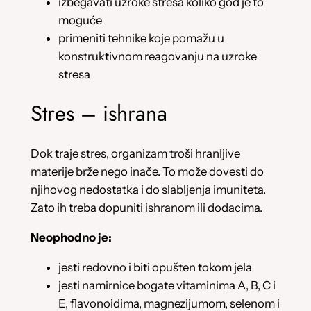
izbegavati uzroke stresa koliko god je to
moguće
primeniti tehnike koje pomažu u
konstruktivnom reagovanju na uzroke
stresa
Stres – ishrana
Dok traje stres, organizam troši hranljive
materije brže nego inače. To može dovesti do
njihovog nedostatka i do slabljenja imuniteta.
Zato ih treba dopuniti ishranom ili dodacima.
Neophodno je:
jesti redovno i biti opušten tokom jela
jesti namirnice bogate vitaminima A, B, C i
E, flavonoidima, magnezijumom, selenom i