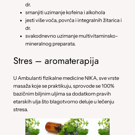
dr.
smanjiti uzimanje kofeina i alkohola
jesti više voća, povrća i integralnih žitarica i
dr.
svakodnevno uzimanje multivitaminsko-
mineralnog preparata.
Stres – aromaterapija
U Ambulanti fizikalne medicine NIKA, sve vrste
masaža koje se praktikuju, sprovode se 100%
bazičnim biljnim uljima sa dodatkom pravih
etarskih ulja što blagotvorno deluje u lečenju
stresa.