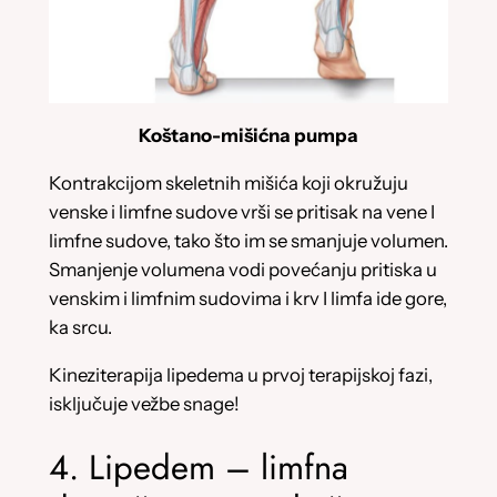
Koštano-mišićna pumpa
Kontrakcijom skeletnih mišića koji okružuju
venske i limfne sudove vrši se pritisak na vene I
limfne sudove, tako što im se smanjuje volumen.
Smanjenje volumena vodi povećanju pritiska u
venskim i limfnim sudovima i krv I limfa ide gore,
ka srcu.
Kineziterapija lipedema u prvoj terapijskoj fazi,
isključuje vežbe snage!
4. Lipedem – limfna