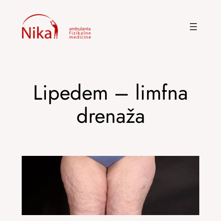
Skoči
na
sadržaj
Lipedem – limfna
drenaža