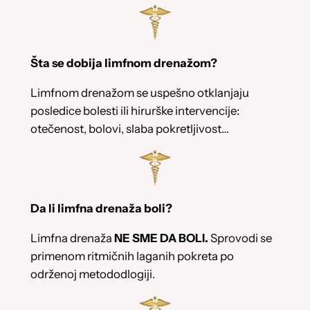
Šta se dobija limfnom drenažom?
Limfnom drenažom se uspešno otklanjaju
posledice bolesti ili hirurške intervencije:
otečenost, bolovi, slaba pokretljivost…
Da li limfna drenaža boli?
Limfna drenaža
NE SME DA BOLI.
Sprovodi se
primenom ritmičnih laganih pokreta po
održenoj metododlogiji.