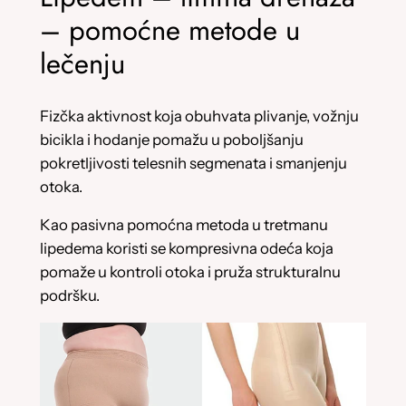
– pomoćne metode u
lečenju
Fizčka aktivnost koja obuhvata plivanje, vožnju
bicikla i hodanje pomažu u poboljšanju
pokretljivosti telesnih segmenata i smanjenju
otoka.
Kao pasivna pomoćna metoda u tretmanu
lipedema koristi se kompresivna odeća koja
pomaže u kontroli otoka i pruža strukturalnu
podršku.