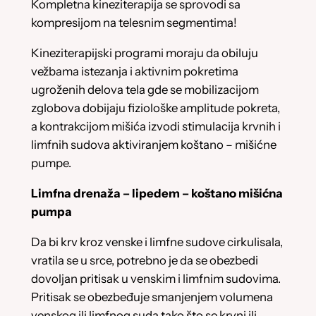
Kompletna kineziterapija se sprovodi sa
kompresijom na telesnim segmentima!
Kineziterapijski programi moraju da obiluju
vežbama istezanja i aktivnim pokretima
ugroženih delova tela gde se mobilizacijom
zglobova dobijaju fiziološke amplitude pokreta,
a kontrakcijom mišića izvodi stimulacija krvnih i
limfnih sudova aktiviranjem koštano – mišićne
pumpe.
Limfna drenaža – lipedem – koštano mišićna
pumpa
Da bi krv kroz venske i limfne sudove cirkulisala,
vratila se u srce, potrebno je da se obezbedi
dovoljan pritisak u venskim i limfnim sudovima.
Pritisak se obezbeđuje smanjenjem volumena
venskog ili limfnog suda tako što se krvni ili