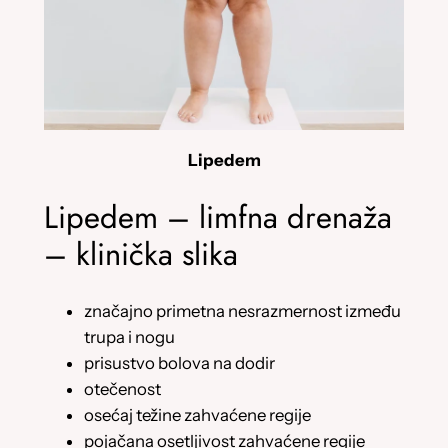
Lipedem
Lipedem – limfna drenaža
– klinička slika
značajno primetna nesrazmernost između
trupa i nogu
prisustvo bolova na dodir
otečenost
osećaj težine zahvaćene regije
pojačana osetljivost zahvaćene regije