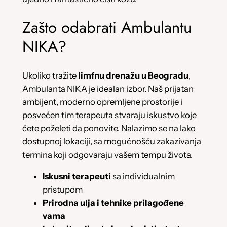
Zašto odabrati Ambulantu
NIKA?
Ukoliko tražite
limfnu drenažu u Beogradu
,
Ambulanta NIKA je idealan izbor. Naš prijatan
ambijent, moderno opremljene prostorije i
posvećen tim terapeuta stvaraju iskustvo koje
ćete poželeti da ponovite. Nalazimo se na lako
dostupnoj lokaciji, sa mogućnošću zakazivanja
termina koji odgovaraju vašem tempu života.
Iskusni terapeuti
sa individualnim
pristupom
Prirodna ulja i tehnike prilagođene
vama