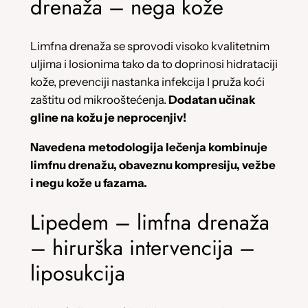
drenaža – nega kože
Limfna drenaža se sprovodi visoko kvalitetnim
uljima i losionima tako da to doprinosi hidrataciji
kože, prevenciji nastanka infekcija I pruža koći
zaštitu od mikrooštećenja.
Dodatan učinak
gline na kožu je neprocenjiv!
Navedena metodologija lečenja kombinuje
limfnu drenažu, obaveznu kompresiju, vežbe
i negu kože u fazama.
Lipedem – limfna drenaža
– hirurška intervencija –
liposukcija