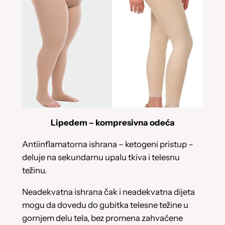
Lipedem – kompresivna odeća
Antiinflamatorna ishrana – ketogeni pristup –
deluje na sekundarnu upalu tkiva i telesnu
težinu.
Neadekvatna ishrana čak i neadekvatna dijeta
mogu da dovedu do gubitka telesne težine u
gornjem delu tela, bez promena zahvaćene