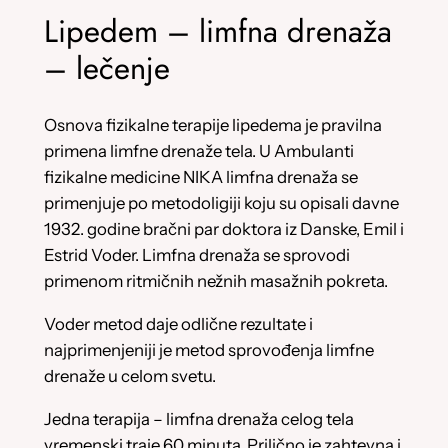
Lipedem – limfna drenaža
– lečenje
Osnova fizikalne terapije lipedema je pravilna
primena limfne drenaže tela. U Ambulanti
fizikalne medicine NIKA limfna drenaža se
primenjuje po metodoligiji koju su opisali davne
1932. godine bračni par doktora iz Danske, Emil i
Estrid Voder. Limfna drenaža se sprovodi
primenom ritmičnih nežnih masažnih pokreta.
Voder metod daje odlične rezultate i
najprimenjeniji je metod sprovođenja limfne
drenaže u celom svetu.
Jedna terapija – limfna drenaža celog tela
vremenski traje 60 minuta. Prilično je zahtevna i