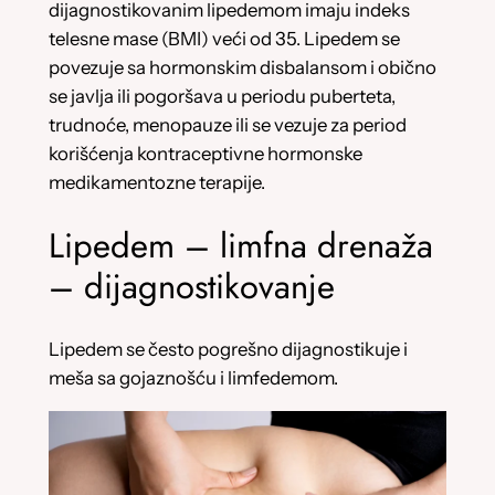
dijagnostikovanim lipedemom imaju indeks
telesne mase (BMI) veći od 35. Lipedem se
povezuje sa hormonskim disbalansom i obično
se javlja ili pogoršava u periodu puberteta,
trudnoće, menopauze ili se vezuje za period
korišćenja kontraceptivne hormonske
medikamentozne terapije.
Lipedem – limfna drenaža
– dijagnostikovanje
Lipedem se često pogrešno dijagnostikuje i
meša sa gojaznošću i limfedemom.