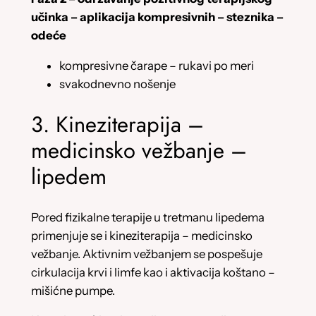
učinka – aplikacija kompresivnih – steznika –
odeće
kompresivne čarape – rukavi po meri
svakodnevno nošenje
3. Kineziterapija –
medicinsko vežbanje –
lipedem
Pored fizikalne terapije u tretmanu lipedema
primenjuje se i kineziterapija – medicinsko
vežbanje. Aktivnim vežbanjem se pospešuje
cirkulacija krvi i limfe kao i aktivacija koštano –
mišićne pumpe.