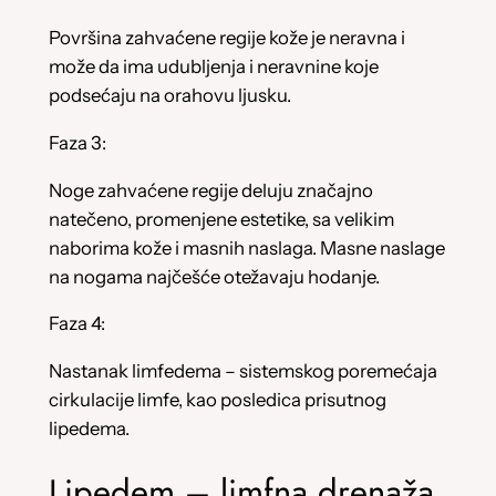
Površina zahvaćene regije kože je neravna i
može da ima udubljenja i neravnine koje
podsećaju na orahovu ljusku.
Faza 3:
Noge zahvaćene regije deluju značajno
natečeno, promenjene estetike, sa velikim
naborima kože i masnih naslaga. Masne naslage
na nogama najčešće otežavaju hodanje.
Faza 4:
Nastanak limfedema – sistemskog poremećaja
cirkulacije limfe, kao posledica prisutnog
lipedema.
Lipedem – limfna drenaža