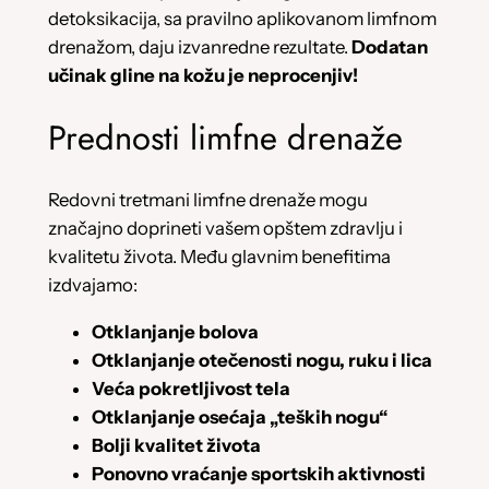
detoksikacija, sa pravilno aplikovanom limfnom
drenažom, daju izvanredne rezultate.
Dodatan
učinak gline na kožu je neprocenjiv!
Prednosti limfne drenaže
Redovni tretmani limfne drenaže mogu
značajno doprineti vašem opštem zdravlju i
kvalitetu života. Među glavnim benefitima
izdvajamo:
Otklanjanje bolova
Otklanjanje otečenosti nogu, ruku i lica
Veća pokretljivost tela
Otklanjanje osećaja „teških nogu“
Bolji kvalitet života
Ponovno vraćanje sportskih aktivnosti