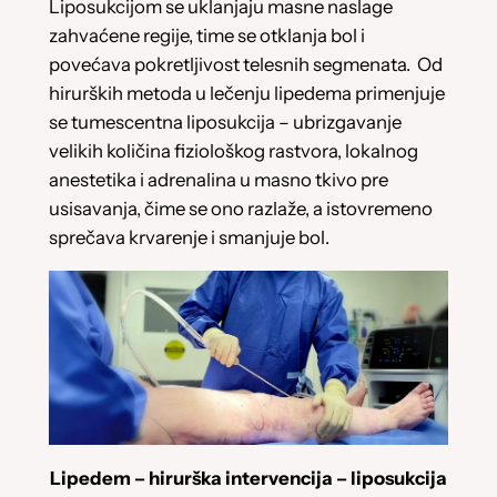
Liposukcijom se uklanjaju masne naslage
zahvaćene regije, time se otklanja bol i
povećava pokretljivost telesnih segmenata. Od
hirurških metoda u lečenju lipedema primenjuje
se tumescentna liposukcija – ubrizgavanje
velikih količina fiziološkog rastvora, lokalnog
anestetika i adrenalina u masno tkivo pre
usisavanja, čime se ono razlaže, a istovremeno
sprečava krvarenje i smanjuje bol.
Lipedem – hirurška intervencija – liposukcija