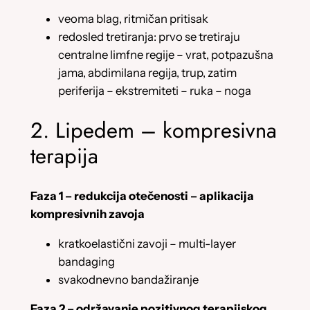
veoma blag, ritmičan pritisak
redosled tretiranja: prvo se tretiraju
centralne limfne regije – vrat, potpazušna
jama, abdimilana regija, trup, zatim
periferija – ekstremiteti – ruka – noga
2. Lipedem – kompresivna
terapija
Faza 1 – redukcija otečenosti – aplikacija
kompresivnih zavoja
kratkoelastični zavoji – multi-layer
bandaging
svakodnevno bandažiranje
Faza 2 – održavanje pozitivnog terapijskog