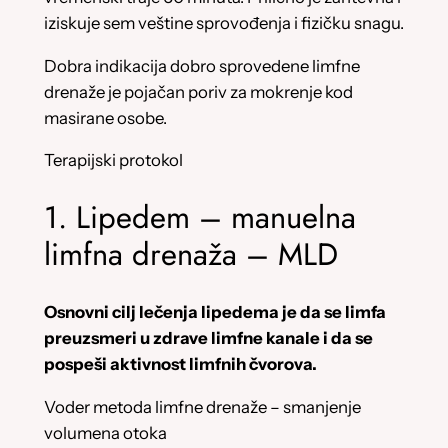
iziskuje sem veštine sprovođenja i fizičku snagu.
Dobra indikacija dobro sprovedene limfne
drenaže je pojačan poriv za mokrenje kod
masirane osobe.
Terapijski protokol
1. Lipedem – manuelna
limfna drenaža – MLD
Osnovni cilj lečenja lipedema je da se limfa
preuzsmeri u zdrave limfne kanale i da se
pospeši aktivnost limfnih čvorova.
Voder metoda limfne drenaže – smanjenje
volumena otoka