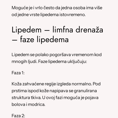
Moguće je i vrlo često da jedna osoba ima više
od jedne vrste lipedema istovremeno.
Lipedem – limfna drenaža
– faze lipedema
Lipedem se polako pogoršava vremenom kod
mnogih ljudi. Faze lipedema uključuju:
Faza 1:
Koža zahvaćene regije izgleda normalno. Pod
prstima ispod kože napipava se granulirana
struktura tkiva. U ovoj fazi moguća je pojava
bolova i modrica.
Faza 2: