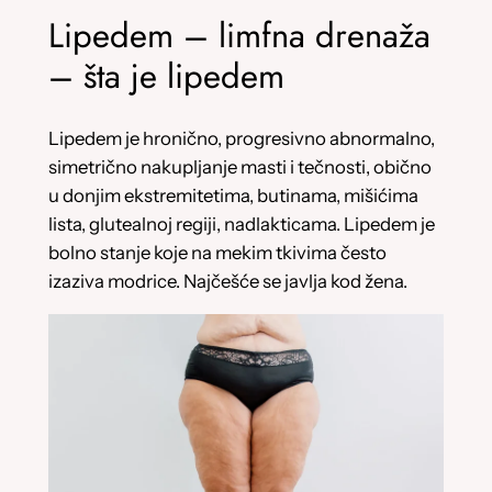
Lipedem – limfna drenaža
– šta je lipedem
Lipedem je hronično, progresivno abnormalno,
simetrično nakupljanje masti i tečnosti, obično
u donjim ekstremitetima, butinama, mišićima
lista, glutealnoj regiji, nadlakticama. Lipedem je
bolno stanje koje na mekim tkivima često
izaziva modrice. Najčešće se javlja kod žena.