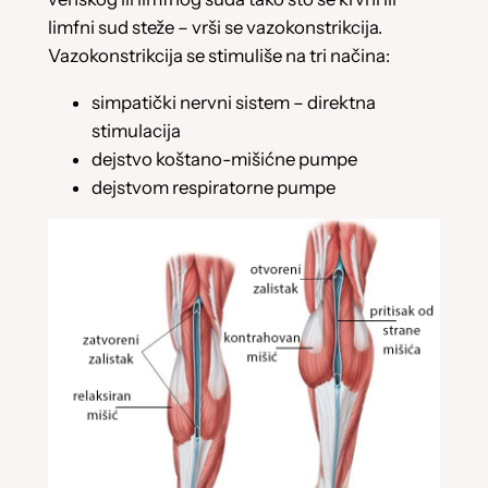
limfni sud steže – vrši se vazokonstrikcija.
Vazokonstrikcija se stimuliše na tri načina:
simpatički nervni sistem – direktna
stimulacija
dejstvo koštano-mišićne pumpe
dejstvom respiratorne pumpe