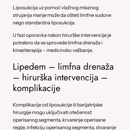
Liposukcija uz pomoć vlažnog mlaznog
strujanja manje može da ošteti limfne sudove
nego standardna liposukcija.
U fazi oporavka nakon hirurške intervencije je
potrebno da se sprovede limfna drenaža i
kineziterapija – medicinsko vežbanje.
Lipedem – limfna drenaža
– hirurška intervencija –
komplikacije
Komplikacije od liposukcije ili barijatrijske
hirurgije mogu uključivati otečenost
operisanog segmenta, krvarenje operisane
regije, infekciju operisanog segmenta, stvaranje