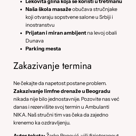
Lekovita glina koja se koristi u tretmanu
Naša škola masaže
obučava stručnjake
koji otvaraju sopstvene salone u Srbiji i
inostranstvu
Prijatan i miran ambijent
na levoj obali
Dunava
Parking mesta
Zakazivanje termina
Ne čekajte da napetost postane problem.
Zakazivanje limfne drenaže u Beogradu
nikada nije bilo jednostavnije. Pozovite nas već
danas i rezervišite svoj termin u Ambulanti
NIKA. Naš stručni tim vas čeka da zajedno
krenemo ka ozdravljenju.
Autor teksta:
Žarko Popović, viši fizioterapeut,