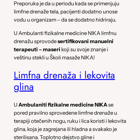
Preporuka je da u periodu kada se primenjuju
limfne drenaže tela, pacijenti dodatno unose
vodu u organizam – da se dodatno hidriraju.
U Ambulanti fizikalne medicine NIKA limfnu
drenažu sprovode
sertifikovani manuelni
terapeuti – maseri
koji su svoje znanje i
veštinu stekli u Školi masaže NIKA!
Limfna drenaža i lekovita
glina
U
Ambulaniti fizikalne medicine NIKA
se
pored pravilno sprovedene limfne drenaže u
terapiji otečenih nogu, ruku i lica koristi i lekovita
glina, koja je zagrejana ili hladna a svakako je
sterilisana. Toplotno dejstvo gline i