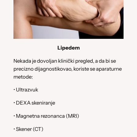
Lipedem
Nekada je dovoljan klinički pregled, a da bi se
precizno dijagnostikovao, koriste se aparaturne
metode:
• Ultrazvuk
• DEXA skeniranje
• Magnetna rezonanca (MRI)
• Skener (CT)