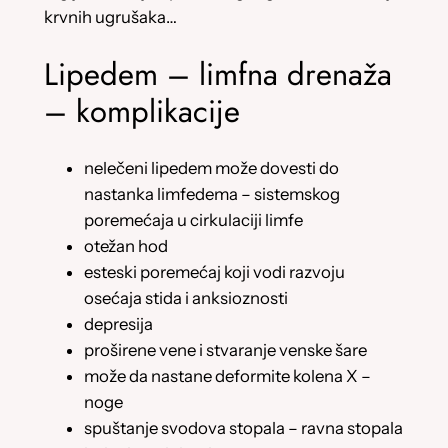
krvnih ugrušaka…
Lipedem – limfna drenaža
– komplikacije
nelečeni lipedem može dovesti do
nastanka limfedema – sistemskog
poremećaja u cirkulaciji limfe
otežan hod
esteski poremećaj koji vodi razvoju
osećaja stida i anksioznosti
depresija
proširene vene i stvaranje venske šare
može da nastane deformite kolena X –
noge
spuštanje svodova stopala – ravna stopala