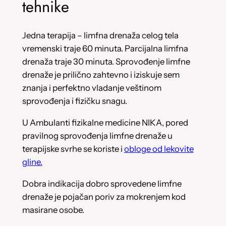
tehnike
Jedna terapija – limfna drenaža celog tela
vremenski traje 60 minuta. Parcijalna limfna
drenaža traje 30 minuta. Sprovođenje limfne
drenaže je prilično zahtevno i iziskuje sem
znanja i perfektno vladanje veštinom
sprovođenja i fizičku snagu.
U Ambulanti fizikalne medicine NIKA, pored
pravilnog sprovođenja limfne drenaže u
terapijske svrhe se koriste i
obloge od lekovite
gline.
Dobra indikacija dobro sprovedene limfne
drenaže je pojačan poriv za mokrenjem kod
masirane osobe.