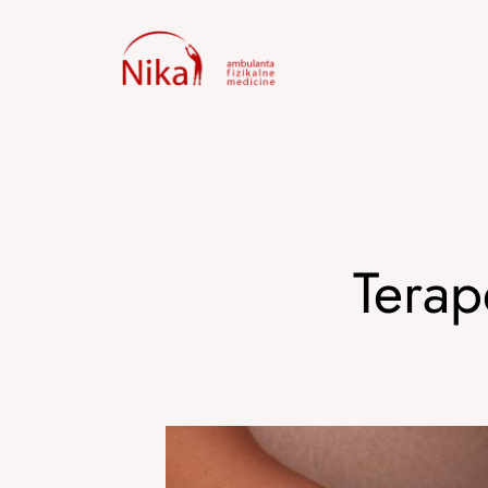
Skoči
na
sadržaj
Terap