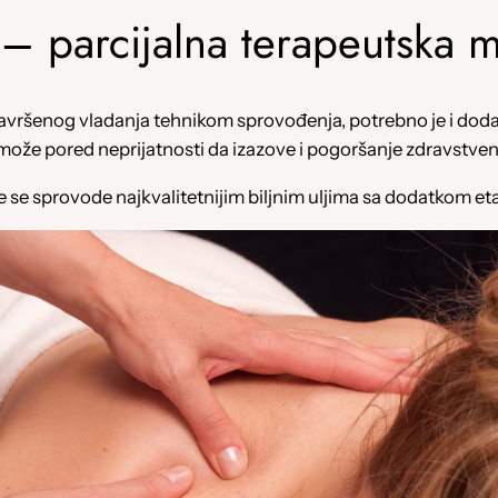
 – parcijalna terapeutska 
ršenog vladanja tehnikom sprovođenja, potrebno je i dodatno
že pored neprijatnosti da izazove i pogoršanje zdravstve
se sprovode najkvalitetnijim biljnim uljima sa dodatkom etar