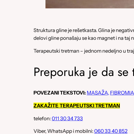
Struktura gline je rešetkasta. Glina je negati
delovi gline ponašaju se kao magnet i na taj na
Terapeutski tretman – jednom nedeljno u tra
Preporuka je da se
POVEZANI TEKSTOVI:
MASAŽA,
FIBROMIA
ZAKAŽITE TERAPEUTSKI TRETMAN
telefon:
011 30 34 733
Viber, WhatsApp i mobilni:
060 33 40 852