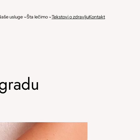
aše usluge
Šta lečimo
Tekstovi o zdravlju
Kontakt
ogradu