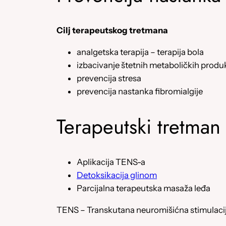
Cilj terapeutskog tretmana
analgetska terapija – terapija bola
izbacivanje štetnih metaboličkih produka
prevencija stresa
prevencija nastanka fibromialgije
Terapeutski tretman
Aplikacija TENS-a
Detoksikacija glinom
Parcijalna terapeutska masaža leđa
TENS – Transkutana neuromišićna stimulacija: