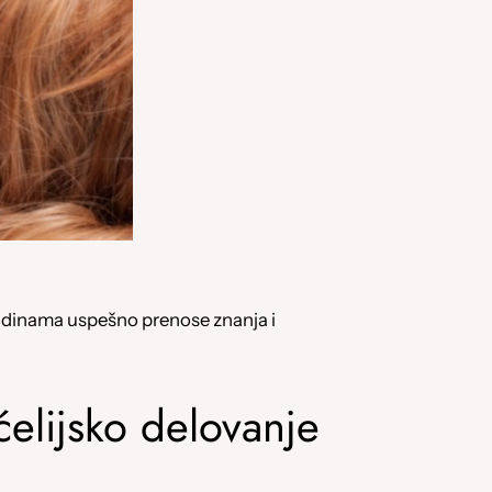
dinama uspešno prenose znanja i
ćelijsko delovanje