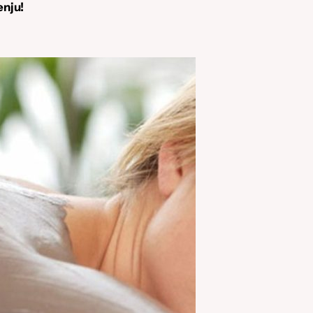
enju!