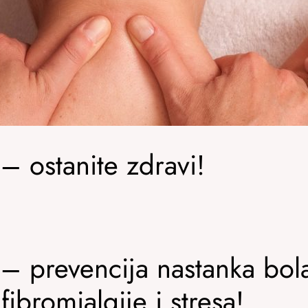
– ostanite zdravi!
 – prevencija nastanka bol
fibromialgije i stresa!