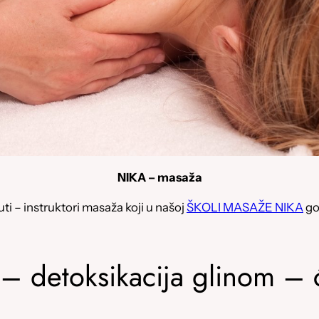
NIKA – masaža
ti – instruktori masaža koji u našoj
ŠKOLI MASAŽE NIKA
go
 – detoksikacija glinom – 