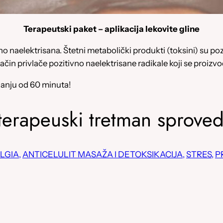
Terapeutski paket – aplikacija lekovite gline
vno naelektrisana. Štetni metabolički produkti (toksini) su po
čin privlače pozitivno naelektrisane radikale koji se proizvode 
janju od 60 minuta!
 terapeuski tretman sprove
LGIA,
ANTICELULIT MASAŽA I DETOKSIKACIJA,
STRES,
P