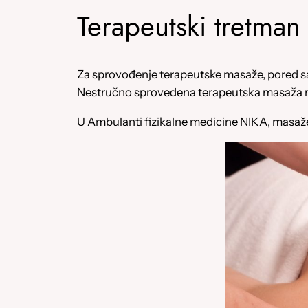
Terapeutski tretman
Za sprovođenje terapeutske masaže, pored sav
Nestručno sprovedena terapeutska masaža mo
U Ambulanti fizikalne medicine NIKA, masaže 