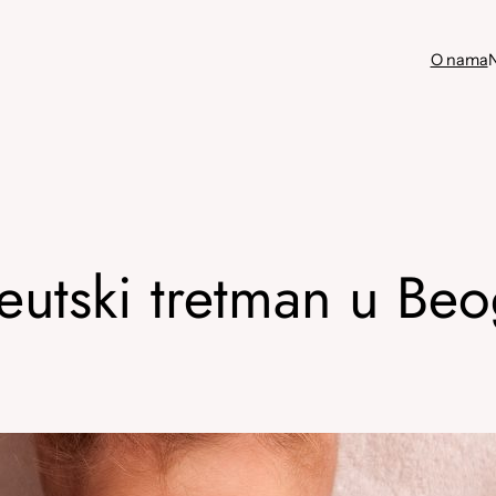
O nama
N
eutski tretman u Be