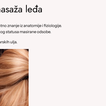
masaža leđa
 znanje iz anatomije i fiziologije.
nog statusa masirane odsobe.
skih ulja.