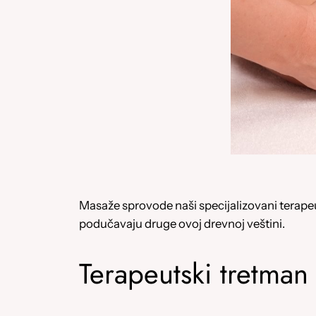
Masaže sprovode naši specijalizovani terapeu
podučavaju druge ovoj drevnoj veštini.
Terapeutski tretman