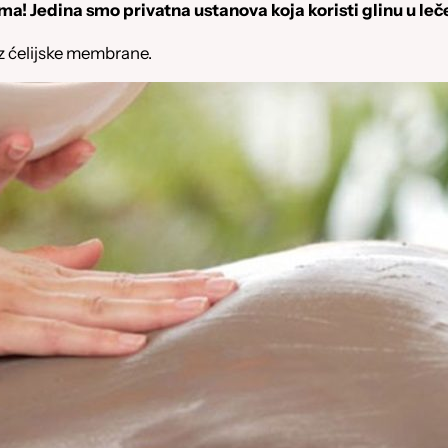
ma! Jedina smo privatna ustanova koja koristi glinu u leč
roz ćelijske membrane.