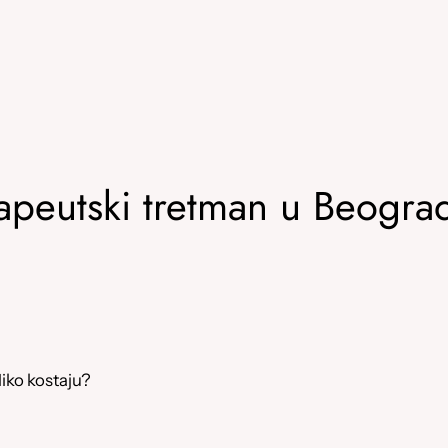
rapeutski tretman u Beogra
oliko kostaju?