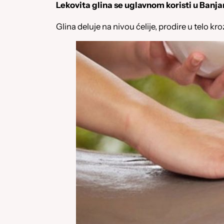
Lekovita glina se uglavnom koristi u Banja
Glina deluje na nivou ćelije, prodire u telo k