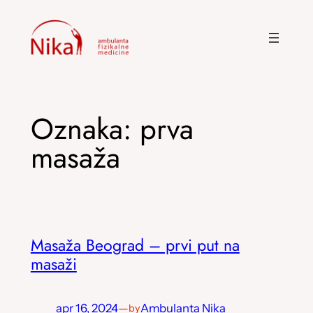
Skoči
na
sadržaj
Oznaka:
prva
masaža
Masaža Beograd – prvi put na
masaži
apr 16, 2024
—
Ambulanta Nika
by