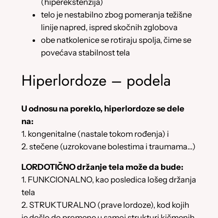
(hiperekstenzija)
telo je nestabilno zbog pomeranja težišne
linije napred, ispred skočnih zglobova
obe natkolenice se rotiraju spolja, čime se
povećava stabilnost tela
Hiperlordoze – podela
U odnosu na poreklo, hiperlordoze se dele
na:
1. kongenitalne (nastale tokom rođenja) i
2. stečene (uzrokovane bolestima i traumama…)
LORDOTIČNO držanje tela može da bude:
1. FUNKCIONALNO, kao posledica lošeg držanja
tela
2. STRUKTURALNO (prave lordoze), kod kojih
je došlo do promene u samoj strukturi kičmenih