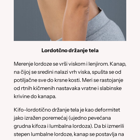
Lordotčno držanje tela
Merenje lordoze se vrši viskom i lenjirom. Kanap,
na čijoj se sredini nalazi vrh viska, spušta se od
potiljačne sve do krsne kosti. Meri se rastojanje
od rtnih kičmenih nastavaka vratne i slabinske
krivine do kanapa.
Kifo-lordotično držanje tela je kao deformitet
jako izražen poremećaj (ujedno pevećana
grudna kifoza i lumbalna lordoza). Da bi izmerili
stepen lumbalne lordoze, kanap se postavlja na