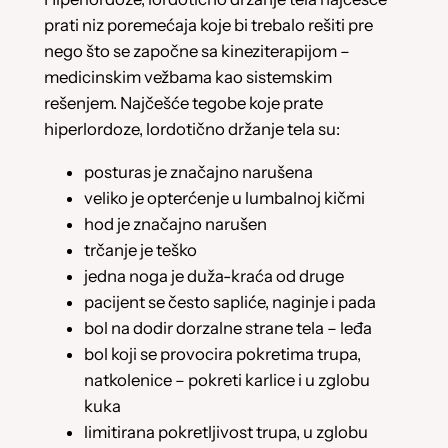
prati niz poremećaja koje bi trebalo rešiti pre
nego što se započne sa kineziterapijom –
medicinskim vežbama kao sistemskim
rešenjem. Najčešće tegobe koje prate
hiperlordoze, lordotično držanje tela su:
posturas je značajno narušena
veliko je opterćenje u lumbalnoj kičmi
hod je značajno narušen
trčanje je teško
jedna noga je duža-kraća od druge
pacijent se često sapliće, naginje i pada
bol na dodir dorzalne strane tela – leđa
bol koji se provocira pokretima trupa,
natkolenice – pokreti karlice i u zglobu
kuka
limitirana pokretljivost trupa, u zglobu