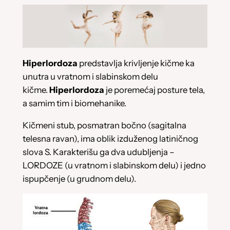
Hiperlordoza
predstavlja krivljenje kičme ka
unutra u vratnom i slabinskom delu
kičme.
Hiperlordoza
je poremećaj posture tela,
a samim tim i biomehanike.
Kičmeni stub, posmatran bočno (sagitalna
telesna ravan), ima oblik izduženog latiničnog
slova S. Karakterišu ga dva udubljenja –
LORDOZE (u vratnom i slabinskom delu) i jedno
ispupčenje (u grudnom delu).