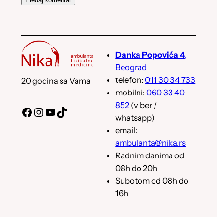
Danka Popovića 4
,
Beograd
telefon:
011 30 34 733
20 godina sa Vama
mobilni:
060 33 40
852
(viber /
Facebook
Instagram
YouTube
TikTok
whatsapp)
email:
ambulanta@nika.rs
Radnim danima od
08h do 20h
Subotom od 08h do
16h