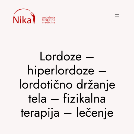
Skoči
na
sadržaj
Lordoze –
hiperlordoze –
lordotično držanje
tela – fizikalna
terapija – lečenje