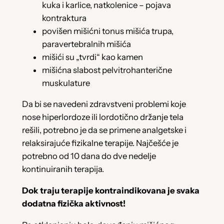
kuka i karlice, natkolenice – pojava
kontraktura
povišen mišićni tonus mišića trupa,
paravertebralnih mišića
mišići su „tvrdi“ kao kamen
mišićna slabost pelvitrohanterične
muskulature
Da bi se navedeni zdravstveni problemi koje
nose hiperlordoze ili lordotično držanje tela
rešili, potrebno je da se primene analgetske i
relaksirajuće fizikalne terapije. Najčešće je
potrebno od 10 dana do dve nedelje
kontinuiranih terapija.
Dok traju terapije kontraindikovana je svaka
dodatna fizička aktivnost!