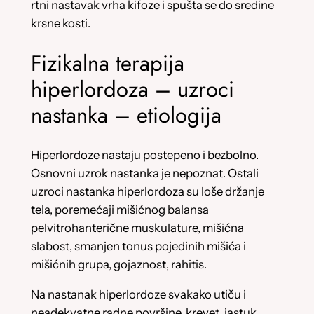
rtni nastavak vrha kifoze i spušta se do sredine
krsne kosti.
Fizikalna terapija
hiperlordoza – uzroci
nastanka – etiologija
Hiperlordoze nastaju postepeno i bezbolno.
Osnovni uzrok nastanka je nepoznat. Ostali
uzroci nastanka hiperlordoza su loše držanje
tela, poremećaji mišićnog balansa
pelvitrohanterične muskulature, mišićna
slabost, smanjen tonus pojedinih mišića i
mišićnih grupa, gojaznost, rahitis.
Na nastanak hiperlordoze svakako utiču i
neadekvatne radne površine, krevet, jastuk…