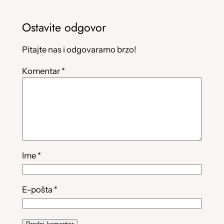
Ostavite odgovor
Pitajte nas i odgovaramo brzo!
Komentar
*
Ime
*
E-pošta
*