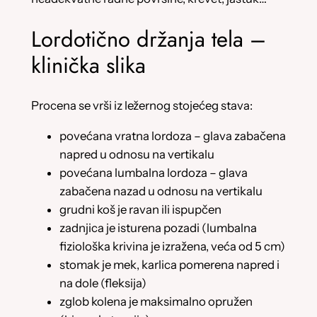
Lordotično držanja tela –
klinička slika
Procena se vrši iz ležernog stojećeg stava:
povećana vratna lordoza – glava zabačena
napred u odnosu na vertikalu
povećana lumbalna lordoza – glava
zabačena nazad u odnosu na vertikalu
grudni koš je ravan ili ispupčen
zadnjica je isturena pozadi (lumbalna
fiziološka krivina je izražena, veća od 5 cm)
stomak je mek, karlica pomerena napred i
na dole (fleksija)
zglob kolena je maksimalno opružen