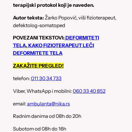
terapijski protokol koji je naveden.
Autor teksta:
Žarko Popović, viši fizioterapeut,
defektolog-somatoped
POVEZANI TEKSTOVI:
DEFORMITETI
TELA
,
KAKO FIZIOTERAPEUT LEČI
DEFORMITETE TELA
ZAKAŽITE PREGLED!
telefon:
011 30 34 733
Viber, WhatsApp i mobilni:
060 33 40 852
email:
ambulanta@nika.rs
Radnim danima od 08h do 20h
Subotom od 08h do 16h