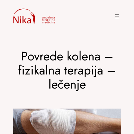
Skoči
na
sadržaj
Povrede kolena –
fizikalna terapija –
lečenje