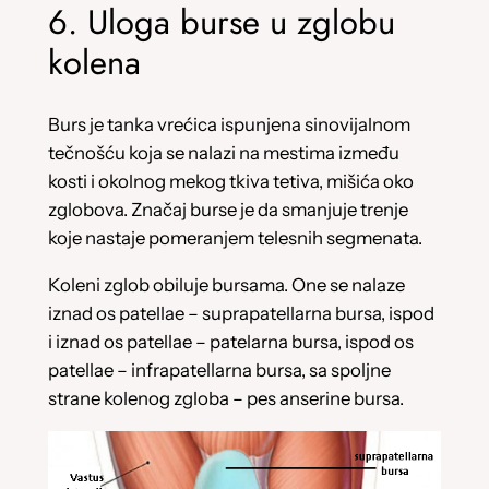
6. Uloga burse u zglobu
kolena
Burs je tanka vrećica ispunjena sinovijalnom
tečnošću koja se nalazi na mestima između
kosti i okolnog mekog tkiva tetiva, mišića oko
zglobova. Značaj burse je da smanjuje trenje
koje nastaje pomeranjem telesnih segmenata.
Koleni zglob obiluje bursama. One se nalaze
iznad os patellae – suprapatellarna bursa, ispod
i iznad os patellae – patelarna bursa, ispod os
patellae – infrapatellarna bursa, sa spoljne
strane kolenog zgloba – pes anserine bursa.