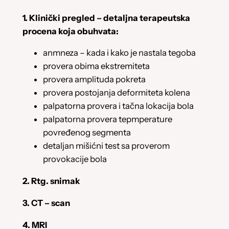
1. Klinički pregled – detaljna terapeutska
procena koja obuhvata:
anmneza – kada i kako je nastala tegoba
provera obima ekstremiteta
provera amplituda pokreta
provera postojanja deformiteta kolena
palpatorna provera i tačna lokacija bola
palpatorna provera tepmperature
povređenog segmenta
detaljan mišićni test sa proverom
provokacije bola
2. Rtg. snimak
3. CT – scan
4. MRI