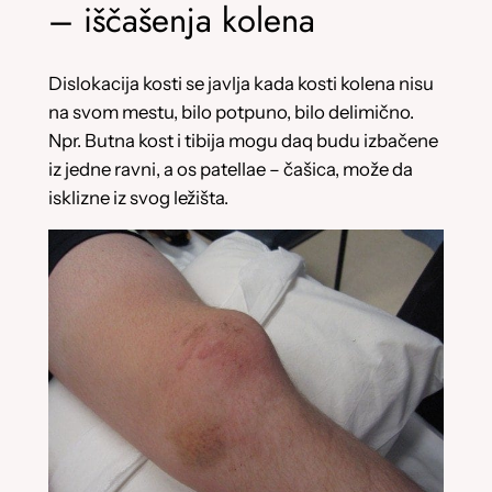
– iščašenja kolena
Dislokacija kosti se javlja kada kosti kolena nisu
na svom mestu, bilo potpuno, bilo delimično.
Npr. Butna kost i tibija mogu daq budu izbačene
iz jedne ravni, a os patellae – čašica, može da
isklizne iz svog ležišta.