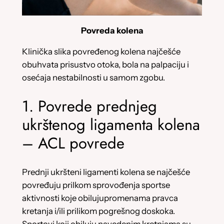
Povreda kolena
Klinička slika povređenog kolena najčešće
obuhvata prisustvo otoka, bola na palpaciju i
osećaja nestabilnosti u samom zgobu.
1. Povrede prednjeg
ukrštenog ligamenta kolena
– ACL povrede
Prednji ukršteni ligamenti kolena se najčešće
povređuju prilkom sprovođenja sportse
aktivnosti koje obilujupromenama pravca
kretanja i/ili prilikom pogrešnog doskoka.
Sportovi koji obiluju navedenim kretnjama su