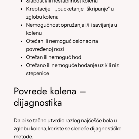
Slabost i/ili nestabilnost kolena
Kreptacije – „pucketanje i škripanje“ u
zglobu kolena
Nemogućnost opružanja i/ili savijanja u
kolenu
Otećan ili nemoguć oslonac na
povređenoj nozi
Otežan ili nemoguć hod
Otežano ili nemoguće hodanje uz i/ili niz
stepenice
Povrede kolena –
dijagnostika
Da bi se tačno utvrdio razlog najčešće bola u
zglobu kolena, koriste se sledeće dijagnostičke
metode.