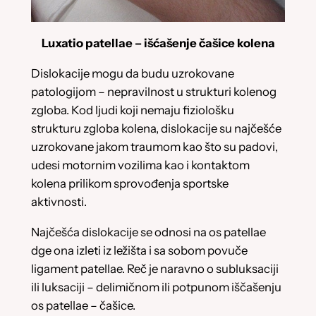
Luxatio patellae – išćašenje čašice kolena
Dislokacije mogu da budu uzrokovane
patologijom – nepravilnost u strukturi kolenog
zgloba. Kod ljudi koji nemaju fiziološku
strukturu zgloba kolena, dislokacije su najčešće
uzrokovane jakom traumom kao što su padovi,
udesi motornim vozilima kao i kontaktom
kolena prilikom sprovođenja sportske
aktivnosti.
Najčešća dislokacije se odnosi na os patellae
dge ona izleti iz ležišta i sa sobom povuče
ligament patellae. Reč je naravno o subluksaciji
ili luksaciji – delimičnom ili potpunom iščašenju
os patellae – čašice.