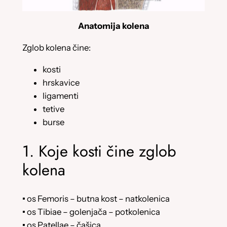
Anatomija kolena
Zglob kolena čine:
kosti
hrskavice
ligamenti
tetive
burse
1. Koje kosti čine zglob
kolena
•
os Femoris – butna kost – natkolenica
•
os Tibiae – golenjača – potkolenica
•
os Patellae – čašica